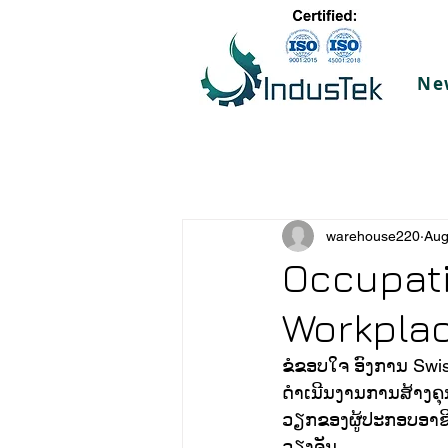
Ne
warehouse220
Aug
Occupati
Workplac
ຂໍຂອບໃຈ ອົງການ Swiss
ດຳເນີນງານການສ້າງຄຸນ
ວຽກຂອງຜູ້ປະກອບອາຊີບເ
ວຽງຈັນ