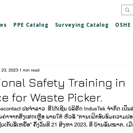
ws
PPE Catalog
Surveying Catalog
OSHE 
 23, 2023
1 min read
onal Safety Training in
e for Waste Picker.
contact ປະຈຳລາວ  ທີ່ໄດ້ເຊີນ ບໍລິສັດ IndusTek ຈຳກັດ ເປັ
ຄ່າຈາກສິ່ງເສດເຫຼືອ ພາຍໃຕ້ ຫົວຂໍ້ "ການເຝິກອົບຮົມຄວາມປ
ກັບຂີ້ເຫຍື້ອ" ຄັ້ງວັນທີ 21 ສິງຫາ 2023, ທີ່ ບ້ານຂັນໝາກ, ເ