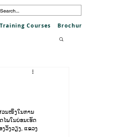
Training Courses
Brochures
Galleries
Co
ນສ່ວນໜຶ່ງໃນການ
ອດໄພໃນບ່ອນເຮັດ
ມືອງວັງວຽງ, ແຂວງ