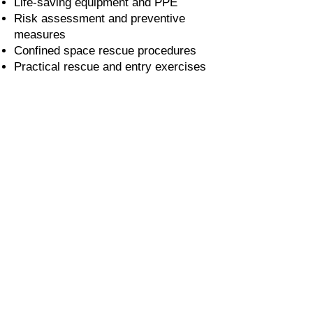
Life-saving equipment and PPE
Risk assessment and preventive
measures
Confined space rescue procedures
Practical rescue and entry exercises
020 58 197 939
Sapangmore Village, Xaysettha
District, Vientiane, Laos
CONTACT US
PRODUCT CATALOG