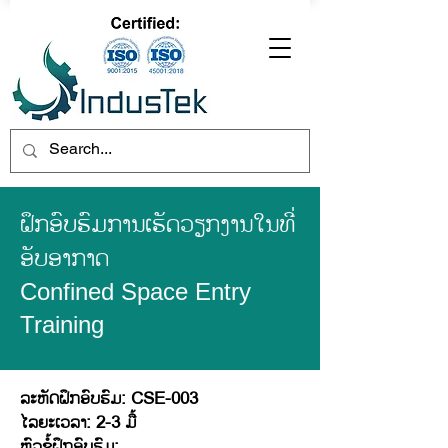
ຝຶກອົບຮົມການເຮັດວຽກງານໃນທີ່
ອັບອາກາດ
Confined Space Entry
Training
ລະຫັດຝຶກອົບຮົມ: CSE-003
ໄລຍະເວລາ: 2-3 ມື້
ຫົວຂໍ້ຝຶກອົບຮົມ: