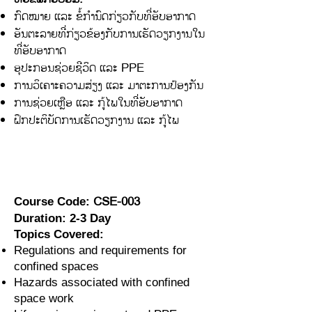
ກົດໝາຍ ແລະ ຂໍ້ກຳນົດກ່ຽວກັບທີ່ອັບອາກາດ
ອັນຕະລາຍທີ່ກ່ຽວຂ້ອງກັບການເຮັດວຽກງານໃນ
ທີ່ອັບອາກາດ
ອຸປະກອນຊ່ວຍຊີວິດ ແລະ PPE
ການວິເຄາະຄວາມສ່ຽງ ແລະ ມາຕະການປ້ອງກັນ
ການຊ່ວຍເຫຼືອ ແລະ ກູ້ໄພໃນທີ່ອັບອາກາດ
ຝຶກປະຕິບັດການເຮັດວຽກງານ ແລະ ກູ້ໄພ
CSE-003
Course Code:
Duration: 2-3 Day
Topics Covered:
Regulations and requirements for
confined spaces
Hazards associated with confined
space work